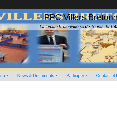
PPC Villers Breton
La famille Bretonvilloise de Tennis de Tab
lub
News & Documents
Participer
Contact et