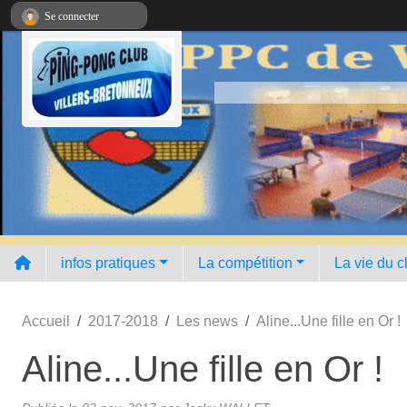
Panneau de gestion des cookies
Se connecter
infos pratiques
La compétition
La vie du c
Accueil
2017-2018
Les news
Aline...Une fille en Or !
Aline...Une fille en Or !