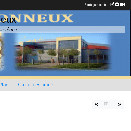
Participer au site :
neux
le réunie
 Plan
Calcul des points