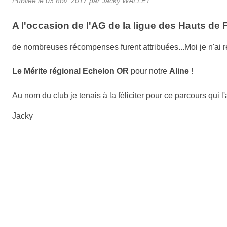
Publiée le
03 nov. 2017
par Jacky WALLET
A l'occasion de l'AG de la ligue des Hauts de 
de nombreuses récompenses furent attribuées...Moi je n'ai ret
Le Mérite régional Echelon OR
pour notre
Aline
!
Au nom du club je tenais à la féliciter pour ce parcours qui
Jacky