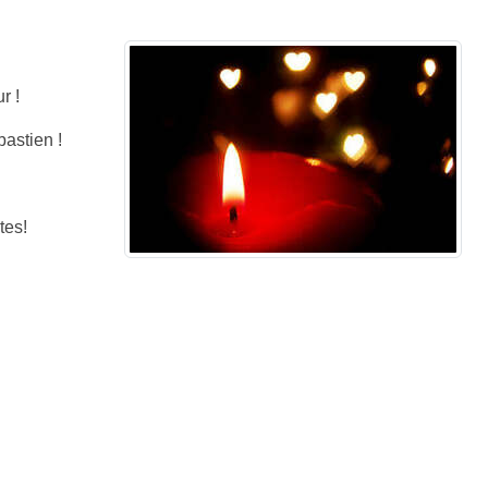
r !
bastien !
tes!