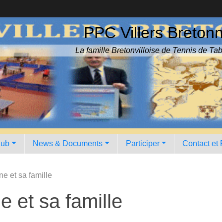
PPC Villers Breton
La famille Bretonvilloise de Tennis de Tab
lub
News & Documents
Participer
Contact et
e et sa famille
 et sa famille