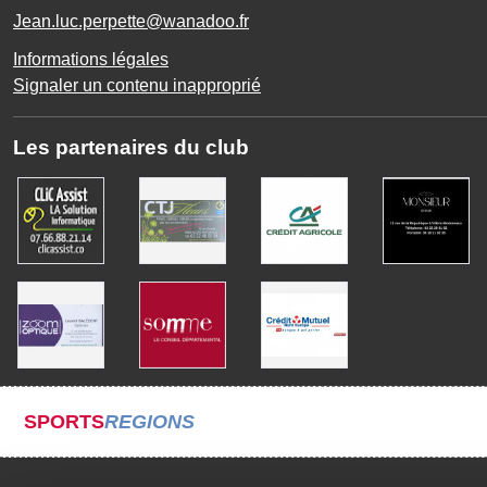
Jean.luc.perpette@wanadoo.fr
Informations légales
Signaler un contenu inapproprié
Les partenaires du club
SPORTS
REGIONS