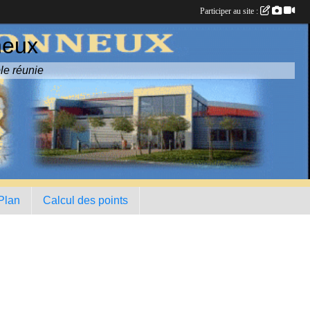
Participer au site :
neux
le réunie
 Plan
Calcul des points