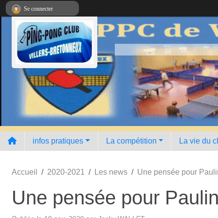
Panneau de gestion des cookies
Se connecter
infos pratiques
La compétition
La vie du c
Accueil
2020-2021
Les news
Une pensée pour Paulin
Une pensée pour Pauline