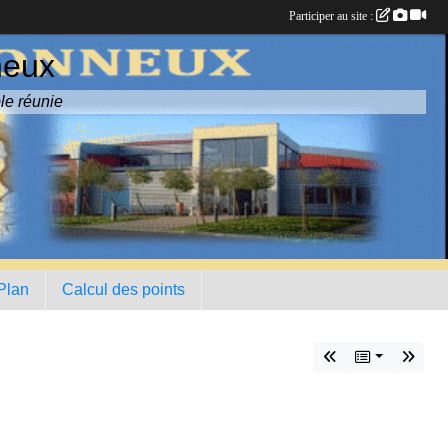
Participer au site :
neux
le réunie
 Plan
Calcul des points