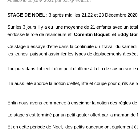
Publiée le
05 janv. 2021
par Jacky WALLET
STAGE DE NOEL
: 3 après midi les 21,22 et 23 Décembre 2020
Sur les 3 jours il y a eu une moyenne de 21 enfants avec un total
endossé le rôle de relanceurs et
Corentin Boquet et Eddy Go
Ce stage a essayé d’être dans la continuité du travail du samedi 
les jeunes puissent assimiler les types de déplacements à exécut
Toujours dans l'objectif d'un petit diplôme à la fin de saison sur l
Il a aussi été abordé la notion d'effet, lifté et coupé pour qu'ils 
Enfin nous avons commencé à enseigner la notion des règles de 
Le stage s’est terminé par un petit gouter offert par la maman de 
Et en cette période de Noel, des petits cadeaux ont également été 