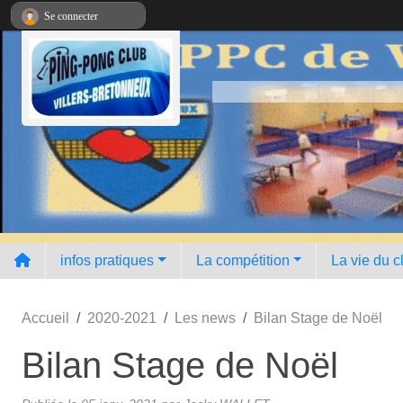
Panneau de gestion des cookies
Se connecter
infos pratiques
La compétition
La vie du c
Accueil
2020-2021
Les news
Bilan Stage de Noël
Bilan Stage de Noël