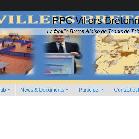
PPC Villers Breton
La famille Bretonvilloise de Tennis de Tab
lub
News & Documents
Participer
Contact et