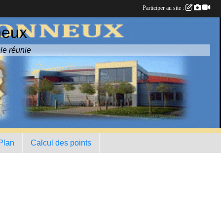
Participer au site :
neux
le réunie
 Plan
Calcul des points