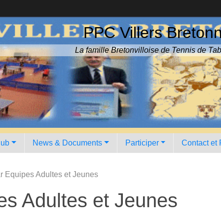
PPC Villers Breton
La famille Bretonvilloise de Tennis de Tab
lub
News & Documents
Participer
Contact et
 Equipes Adultes et Jeunes
s Adultes et Jeunes