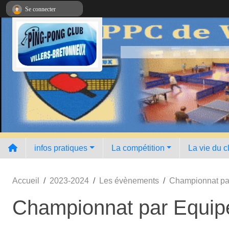
Panneau de gestion des cookies
Se connecter
infos pratiques
La compétition
La vie du c
Accueil
2023-2024
Les évènements
Championnat par
Championnat par Equipe