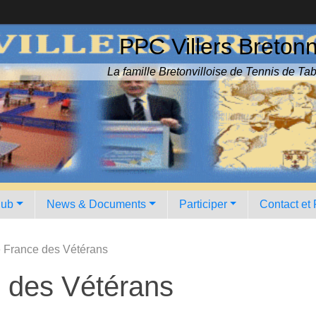
PPC Villers Breton
La famille Bretonvilloise de Tennis de Tab
lub
News & Documents
Participer
Contact et
 France des Vétérans
 des Vétérans