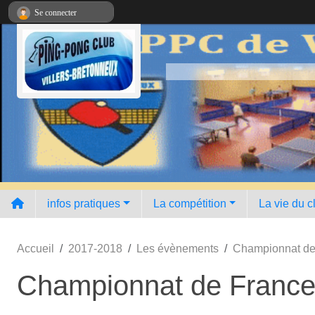
Panneau de gestion des cookies
Se connecter
infos pratiques
La compétition
La vie du c
Accueil
2017-2018
Les évènements
Championnat de
Championnat de France