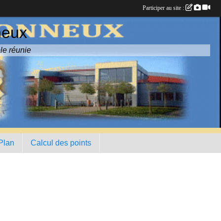
Participer au site :
neux
le réunie
 Plan
Calcul des points