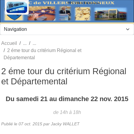
Panneau de gestion des cookies
PPC Villers Bretonneux
Accueil
2 éme tour du critérium Régional et
Départemental
2 éme tour du critérium Régional
et Départemental
Du
samedi
21
au
dimanche
22
nov.
2015
de 14h à 18h
Publié le
07 oct. 2015
par Jacky WALLET